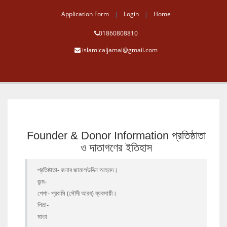
Application Form
Login
Home
01860808810
islamicaljamal@gmail.com
Founder & Donor Information প্রতিষ্ঠাতা
ও দাতাগণের ইতিহাস
প্রতিষ্ঠাতা- জনাব জামালউদ্দিন আহমদ।
জন্ম-
পেশা- প্রবাসি (সৌদী আরব) ব্যবসায়ী।
পিতা-
মাতা