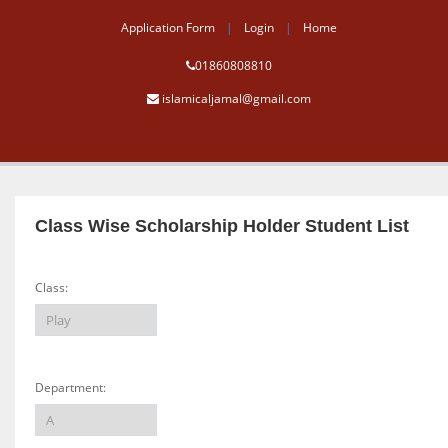
Application Form
Login
Home
01860808810
islamicaljamal@gmail.com
Class Wise Scholarship Holder Student List
Class:
Department: